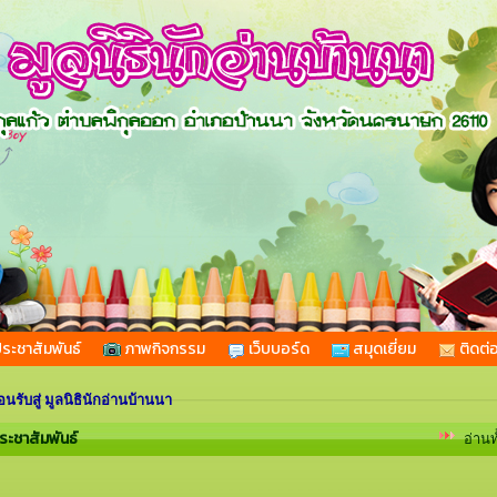
ระชาสัมพันธ์
ภาพกิจกรรม
เว็บบอร์ด
สมุดเยี่ยม
ติดต่
สู่ มูลนิธินักอ่านบ้านนา
ระชาสัมพันธ์
อ่านท