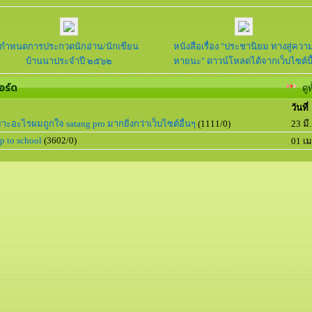
กำหนดการประกวดนักอ่าน/นักเขียน
หนังสือเรื่อง "ประชานิยม ทางสู่ควา
บ้านนาประจำปี ๒๕๖๒
หายนะ" ดาวน์โหลดได้จากเว็บไซต์นี
อร์ด
ดู
วันที่
าะอะไรผมถูกใจ satang pro มากยิ่งกว่าเว็บไซต์อื่นๆ
(1111/0)
23 มี
 to school
(3602/0)
01 เม