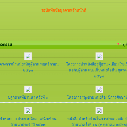
รอบันทึกข้อมูลจากเจ้าหน้าที่
ิจกรรม
ดู
ครงการนำหนังสทิสู่ผู้อ่าน พฤศจิกายน
โครงการนำหนังสือสู่ผู้อ่าน - เยี่ยมโรงเ
๒๕๖๗
คุยกับผู้อ่าน แบะเก็บหนังสือคืน ตุลา
๒๕๖๗
ปลูกตาลที่บ้านนา ครั้งที่ ๓
โครงการ "ถุงย่ามหนังสือ" ปีการศึกษาที
กำหนดการประกวดนักอ่าน/นักเขียน
หนังสือสำหรับอ่านในการประกวดนักอ
บ้านนาประจำปี ๒๕๖๓
บ้านนาครั้งที่ ๑๔ (๙ ตุลาคม ๒๕๖๒)