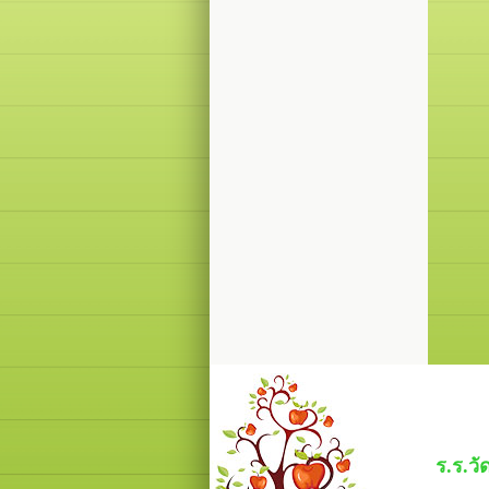
ร.ร.ว