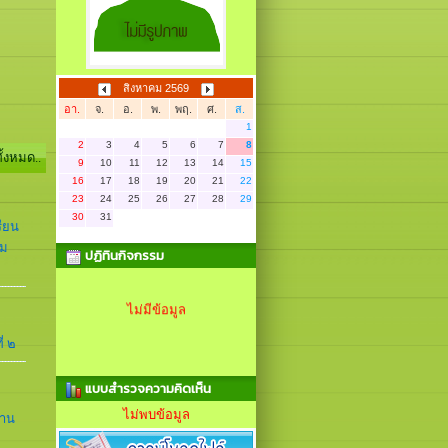
สิงหาคม 2569
อา.
จ.
อ.
พ.
พฤ.
ศ.
ส.
1
2
3
4
5
6
7
8
ทั้งหมด..
9
10
11
12
13
14
15
16
17
18
19
20
21
22
23
24
25
26
27
28
29
30
31
รียน
คม
ปฏิทินกิจกรรม
ไม่มีข้อมูล
่ ๒
แบบสำรวจความคิดเห็น
ไม่พบข้อมูล
่าน