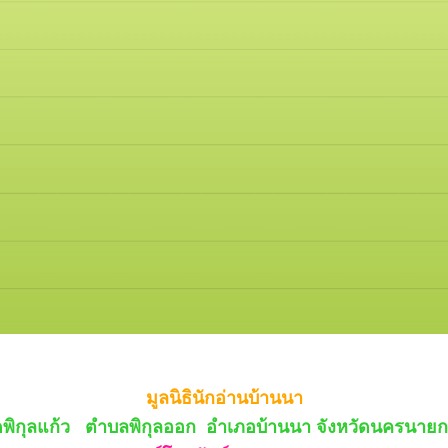
มูลนิธินักอ่านบ้านนา
ัดพิกุลแก้ว ตำบลพิกุลออก อำเภอบ้านนา จังหวัดนครนายก